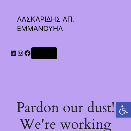
ΛΑΣΚΑΡΙΔΗΣ ΑΠ.
ΕΜΜΑΝΟΥΗΛ
Linkedin
Instagram
Facebook
Σύνδεση
Pardon our dust!
Ανοίξτε τη γραμμή εργαλείων
We're working