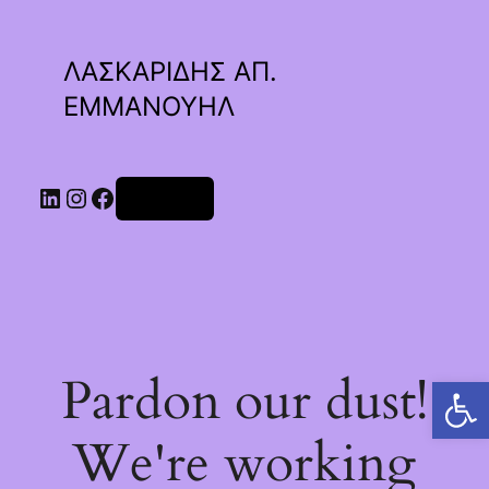
ΛΑΣΚΑΡΙΔΗΣ ΑΠ.
ΕΜΜΑΝΟΥΗΛ
Linkedin
Instagram
Facebook
Σύνδεση
Pardon our dust!
Ανοίξτε τη γραμμή εργαλείων
We're working