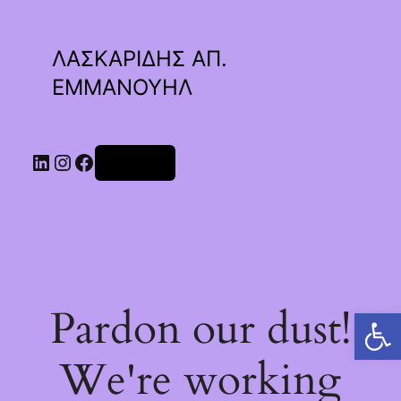
ΛΑΣΚΑΡΙΔΗΣ ΑΠ.
ΕΜΜΑΝΟΥΗΛ
Linkedin
Instagram
Facebook
Σύνδεση
Pardon our dust!
Ανοίξτε τη γραμμή εργαλείων
We're working