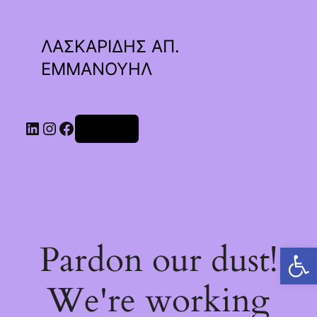
ΛΑΣΚΑΡΙΔΗΣ ΑΠ.
ΕΜΜΑΝΟΥΗΛ
Linkedin
Instagram
Facebook
Σύνδεση
Pardon our dust!
Ανοίξτε τη γραμμή εργαλείων
We're working