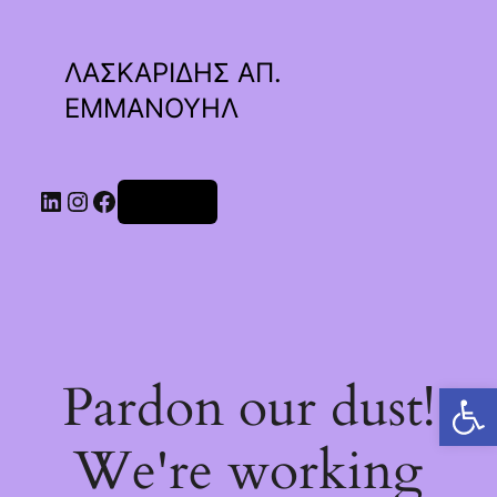
ΛΑΣΚΑΡΙΔΗΣ ΑΠ.
ΕΜΜΑΝΟΥΗΛ
Linkedin
Instagram
Facebook
Σύνδεση
Pardon our dust!
Ανοίξτε τη γραμμή εργαλείων
We're working