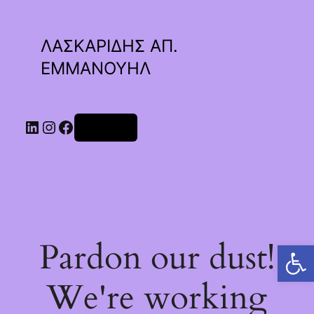
ΛΑΣΚΑΡΙΔΗΣ ΑΠ.
ΕΜΜΑΝΟΥΗΛ
Linkedin
Instagram
Facebook
Σύνδεση
Pardon our dust!
Ανοίξτε τη γραμμή εργαλείων
We're working