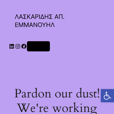
ΛΑΣΚΑΡΙΔΗΣ ΑΠ.
ΕΜΜΑΝΟΥΗΛ
Linkedin
Instagram
Facebook
Σύνδεση
Pardon our dust!
Ανοίξτε τη γραμμή εργαλείων
We're working