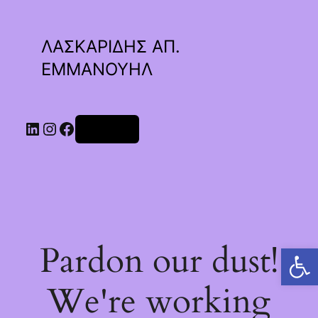
ΛΑΣΚΑΡΙΔΗΣ ΑΠ.
ΕΜΜΑΝΟΥΗΛ
Linkedin
Instagram
Facebook
Σύνδεση
Pardon our dust!
Ανοίξτε τη γραμμή εργαλείων
We're working