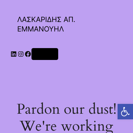
ΛΑΣΚΑΡΙΔΗΣ ΑΠ.
ΕΜΜΑΝΟΥΗΛ
Linkedin
Instagram
Facebook
Σύνδεση
Pardon our dust!
Ανοίξτε τη γραμμή εργαλείων
We're working