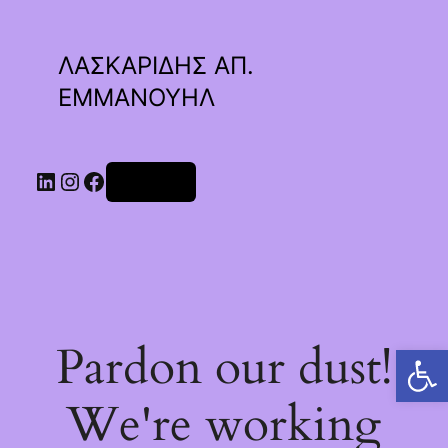
ΛΑΣΚΑΡΙΔΗΣ ΑΠ.
ΕΜΜΑΝΟΥΗΛ
Linkedin
Instagram
Facebook
Σύνδεση
Pardon our dust!
Ανοίξτε τη γραμμή εργαλείων
We're working