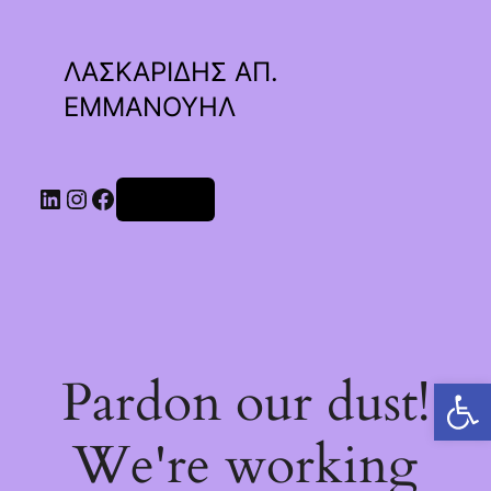
ΛΑΣΚΑΡΙΔΗΣ ΑΠ.
ΕΜΜΑΝΟΥΗΛ
Linkedin
Instagram
Facebook
Σύνδεση
Pardon our dust!
Ανοίξτε τη γραμμή εργαλείων
We're working