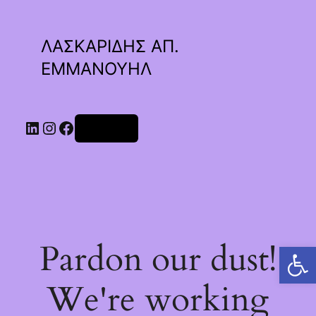
ΛΑΣΚΑΡΙΔΗΣ ΑΠ.
ΕΜΜΑΝΟΥΗΛ
Linkedin
Instagram
Facebook
Σύνδεση
Pardon our dust!
Ανοίξτε τη γραμμή εργαλείων
We're working