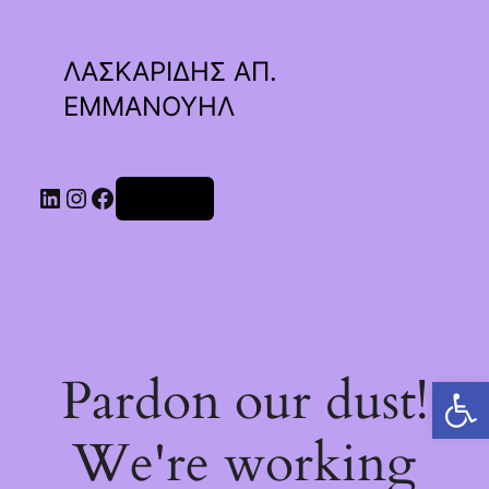
ΛΑΣΚΑΡΙΔΗΣ ΑΠ.
ΕΜΜΑΝΟΥΗΛ
Linkedin
Instagram
Facebook
Σύνδεση
Pardon our dust!
Ανοίξτε τη γραμμή εργαλείων
We're working