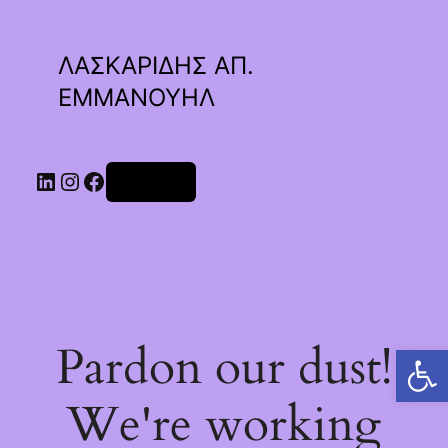
ΛΑΣΚΑΡΙΔΗΣ ΑΠ.
ΕΜΜΑΝΟΥΗΛ
Linkedin
Instagram
Facebook
Σύνδεση
Pardon our dust!
Ανοίξτε τη γραμμή εργαλείων
We're working