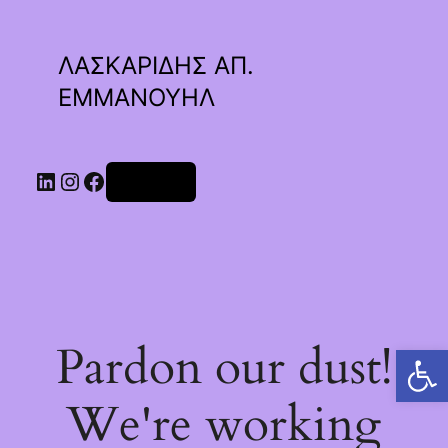
ΛΑΣΚΑΡΙΔΗΣ ΑΠ.
ΕΜΜΑΝΟΥΗΛ
Linkedin
Instagram
Facebook
Σύνδεση
Pardon our dust!
Ανοίξτε τη γραμμή εργαλείων
We're working