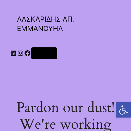
ΛΑΣΚΑΡΙΔΗΣ ΑΠ.
ΕΜΜΑΝΟΥΗΛ
Linkedin
Instagram
Facebook
Σύνδεση
Pardon our dust!
Ανοίξτε τη γραμμή εργαλείων
We're working