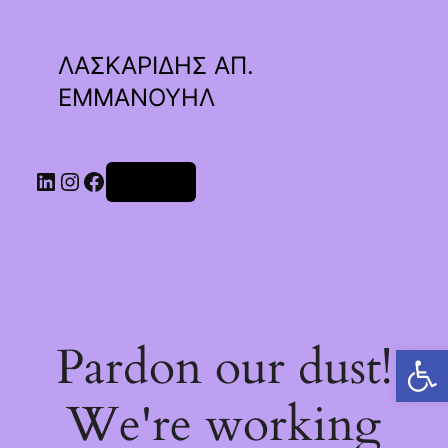
ΛΑΣΚΑΡΙΔΗΣ ΑΠ.
ΕΜΜΑΝΟΥΗΛ
Linkedin
Instagram
Facebook
Σύνδεση
Pardon our dust!
Ανοίξτε τη γραμμή εργαλείων
We're working