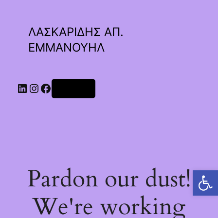
ΛΑΣΚΑΡΙΔΗΣ ΑΠ.
ΕΜΜΑΝΟΥΗΛ
Linkedin
Instagram
Facebook
Σύνδεση
Pardon our dust!
Ανοίξτε τη γραμμή εργαλείων
We're working