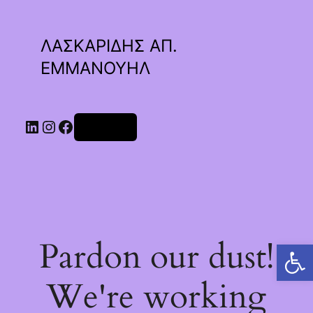
ΛΑΣΚΑΡΙΔΗΣ ΑΠ.
ΕΜΜΑΝΟΥΗΛ
Linkedin
Instagram
Facebook
Σύνδεση
Pardon our dust!
Ανοίξτε τη γραμμή εργαλείων
We're working