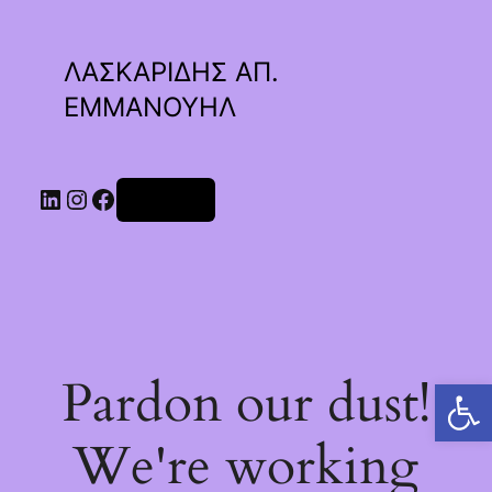
ΛΑΣΚΑΡΙΔΗΣ ΑΠ.
ΕΜΜΑΝΟΥΗΛ
Linkedin
Instagram
Facebook
Σύνδεση
Pardon our dust!
Ανοίξτε τη γραμμή εργαλείων
We're working