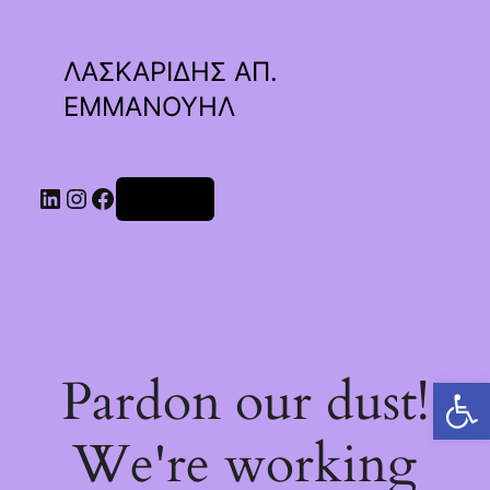
ΛΑΣΚΑΡΙΔΗΣ ΑΠ.
ΕΜΜΑΝΟΥΗΛ
Linkedin
Instagram
Facebook
Σύνδεση
Pardon our dust!
Ανοίξτε τη γραμμή εργαλείων
We're working