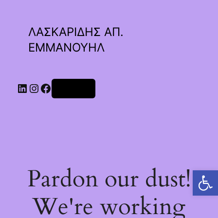
ΛΑΣΚΑΡΙΔΗΣ ΑΠ.
ΕΜΜΑΝΟΥΗΛ
Linkedin
Instagram
Facebook
Σύνδεση
Pardon our dust!
Ανοίξτε τη γραμμή εργαλείων
We're working