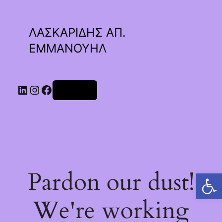
ΛΑΣΚΑΡΙΔΗΣ ΑΠ.
ΕΜΜΑΝΟΥΗΛ
Linkedin
Instagram
Facebook
Σύνδεση
Pardon our dust!
Ανοίξτε τη γραμμή εργαλείων
We're working