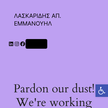
ΛΑΣΚΑΡΙΔΗΣ ΑΠ.
ΕΜΜΑΝΟΥΗΛ
Linkedin
Instagram
Facebook
Σύνδεση
Pardon our dust!
Ανοίξτε τη γραμμή εργαλείων
We're working