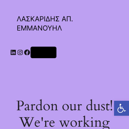
ΛΑΣΚΑΡΙΔΗΣ ΑΠ.
ΕΜΜΑΝΟΥΗΛ
Linkedin
Instagram
Facebook
Σύνδεση
Pardon our dust!
Ανοίξτε τη γραμμή εργαλείων
We're working