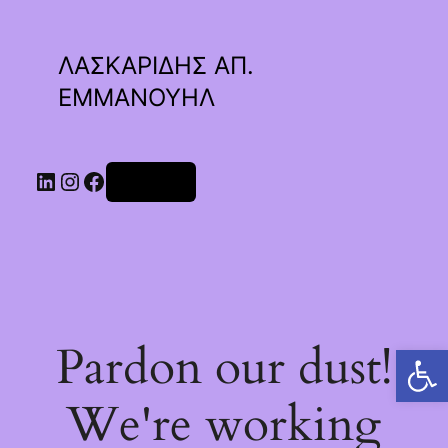
ΛΑΣΚΑΡΙΔΗΣ ΑΠ.
ΕΜΜΑΝΟΥΗΛ
Linkedin
Instagram
Facebook
Σύνδεση
Pardon our dust!
Ανοίξτε τη γραμμή εργαλείων
We're working