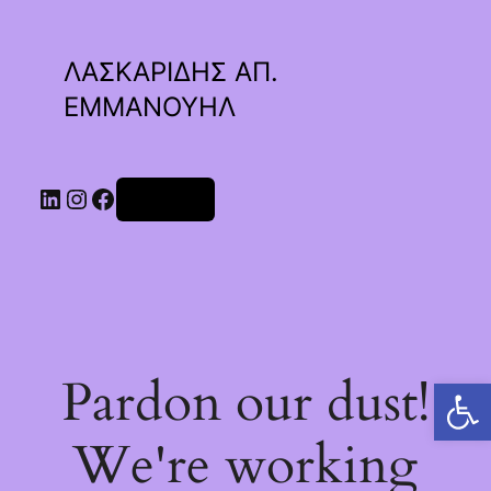
ΛΑΣΚΑΡΙΔΗΣ ΑΠ.
ΕΜΜΑΝΟΥΗΛ
Linkedin
Instagram
Facebook
Σύνδεση
Pardon our dust!
Ανοίξτε τη γραμμή εργαλείων
We're working