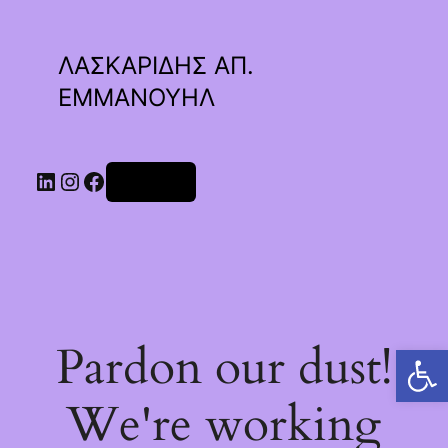
ΛΑΣΚΑΡΙΔΗΣ ΑΠ.
ΕΜΜΑΝΟΥΗΛ
Linkedin
Instagram
Facebook
Σύνδεση
Pardon our dust!
Ανοίξτε τη γραμμή εργαλείων
We're working