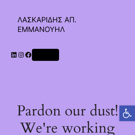
ΛΑΣΚΑΡΙΔΗΣ ΑΠ.
ΕΜΜΑΝΟΥΗΛ
Linkedin
Instagram
Facebook
Σύνδεση
Pardon our dust!
Ανοίξτε τη γραμμή εργαλείων
We're working