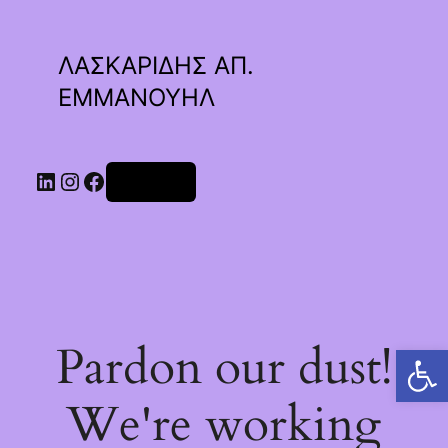
ΛΑΣΚΑΡΙΔΗΣ ΑΠ.
ΕΜΜΑΝΟΥΗΛ
Linkedin
Instagram
Facebook
Σύνδεση
Pardon our dust!
Ανοίξτε τη γραμμή εργαλείων
We're working