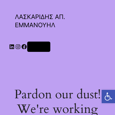
ΛΑΣΚΑΡΙΔΗΣ ΑΠ.
ΕΜΜΑΝΟΥΗΛ
Linkedin
Instagram
Facebook
Σύνδεση
Pardon our dust!
Ανοίξτε τη γραμμή εργαλείων
We're working