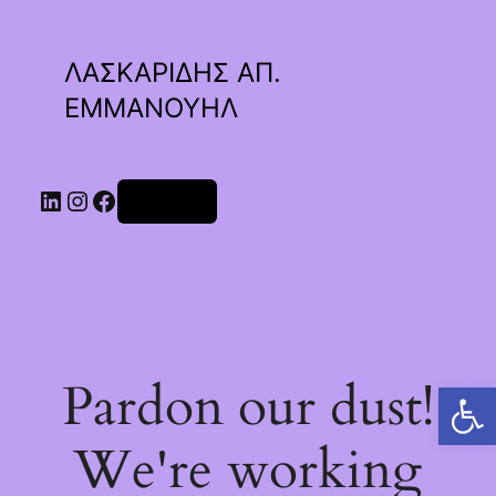
ΛΑΣΚΑΡΙΔΗΣ ΑΠ.
ΕΜΜΑΝΟΥΗΛ
Linkedin
Instagram
Facebook
Σύνδεση
Pardon our dust!
Ανοίξτε τη γραμμή εργαλείων
We're working