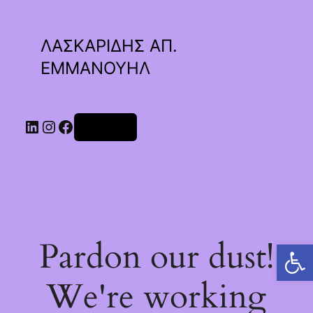
ΛΑΣΚΑΡΙΔΗΣ ΑΠ.
ΕΜΜΑΝΟΥΗΛ
Linkedin
Instagram
Facebook
Σύνδεση
Pardon our dust!
Ανοίξτε τη γραμμή εργαλείων
We're working