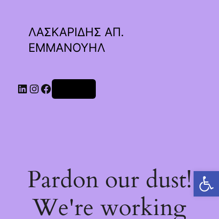
ΛΑΣΚΑΡΙΔΗΣ ΑΠ.
ΕΜΜΑΝΟΥΗΛ
Linkedin
Instagram
Facebook
Σύνδεση
Pardon our dust!
Ανοίξτε τη γραμμή εργαλείων
We're working