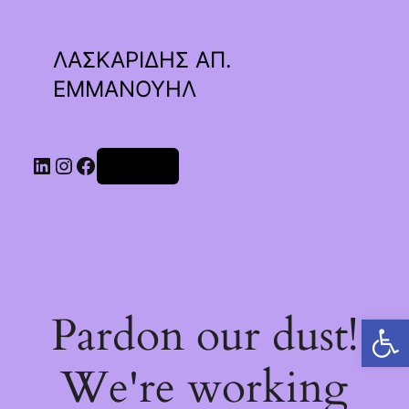
ΛΑΣΚΑΡΙΔΗΣ ΑΠ.
ΕΜΜΑΝΟΥΗΛ
Linkedin
Instagram
Facebook
Σύνδεση
Pardon our dust!
Ανοίξτε τη γραμμή εργαλείων
We're working