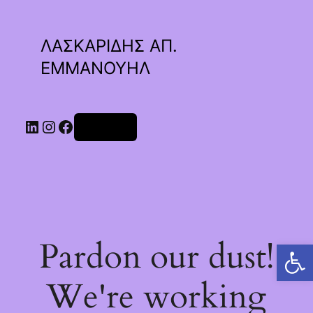
ΛΑΣΚΑΡΙΔΗΣ ΑΠ.
ΕΜΜΑΝΟΥΗΛ
Linkedin
Instagram
Facebook
Σύνδεση
Pardon our dust!
Ανοίξτε τη γραμμή εργαλείων
We're working