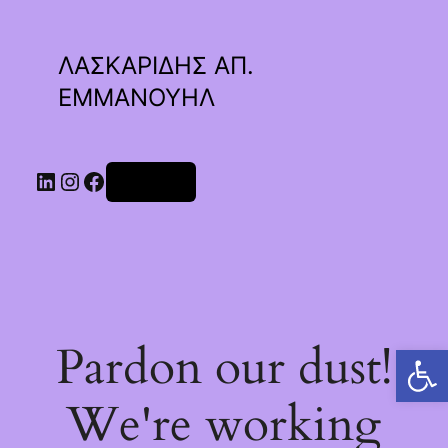
ΛΑΣΚΑΡΙΔΗΣ ΑΠ.
ΕΜΜΑΝΟΥΗΛ
Linkedin
Instagram
Facebook
Σύνδεση
Pardon our dust!
Ανοίξτε τη γραμμή εργαλείων
We're working