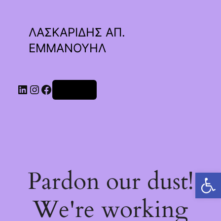
ΛΑΣΚΑΡΙΔΗΣ ΑΠ.
ΕΜΜΑΝΟΥΗΛ
Linkedin
Instagram
Facebook
Σύνδεση
Pardon our dust!
Ανοίξτε τη γραμμή εργαλείων
We're working