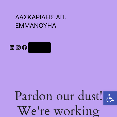
ΛΑΣΚΑΡΙΔΗΣ ΑΠ.
ΕΜΜΑΝΟΥΗΛ
Linkedin
Instagram
Facebook
Σύνδεση
Pardon our dust!
Ανοίξτε τη γραμμή εργαλείων
We're working