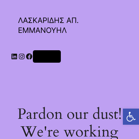
ΛΑΣΚΑΡΙΔΗΣ ΑΠ.
ΕΜΜΑΝΟΥΗΛ
Linkedin
Instagram
Facebook
Σύνδεση
Pardon our dust!
Ανοίξτε τη γραμμή εργαλείων
We're working