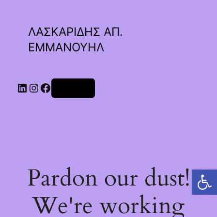
ΛΑΣΚΑΡΙΔΗΣ ΑΠ.
ΕΜΜΑΝΟΥΗΛ
Linkedin
Instagram
Facebook
Σύνδεση
Pardon our dust!
Ανοίξτε τη γραμμή εργαλείων
We're working