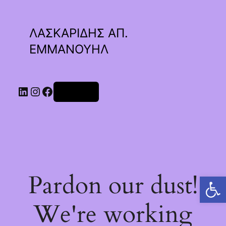
ΛΑΣΚΑΡΙΔΗΣ ΑΠ.
ΕΜΜΑΝΟΥΗΛ
Linkedin
Instagram
Facebook
Σύνδεση
Pardon our dust!
Ανοίξτε τη γραμμή εργαλείων
We're working