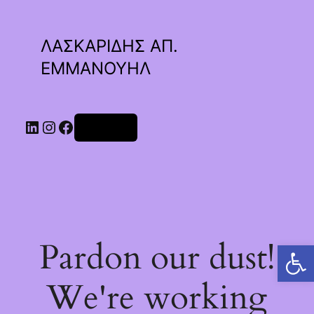
ΛΑΣΚΑΡΙΔΗΣ ΑΠ.
ΕΜΜΑΝΟΥΗΛ
Linkedin
Instagram
Facebook
Σύνδεση
Pardon our dust!
Ανοίξτε τη γραμμή εργαλείων
We're working