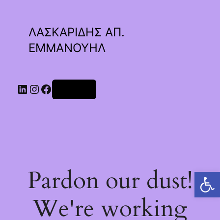
ΛΑΣΚΑΡΙΔΗΣ ΑΠ.
ΕΜΜΑΝΟΥΗΛ
Linkedin
Instagram
Facebook
Σύνδεση
Pardon our dust!
Ανοίξτε τη γραμμή εργαλείων
We're working