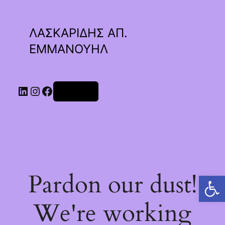
ΛΑΣΚΑΡΙΔΗΣ ΑΠ.
ΕΜΜΑΝΟΥΗΛ
Linkedin
Instagram
Facebook
Σύνδεση
Pardon our dust!
Ανοίξτε τη γραμμή εργαλείων
We're working