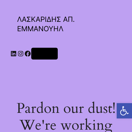
ΛΑΣΚΑΡΙΔΗΣ ΑΠ.
ΕΜΜΑΝΟΥΗΛ
Linkedin
Instagram
Facebook
Σύνδεση
Pardon our dust!
Ανοίξτε τη γραμμή εργαλείων
We're working