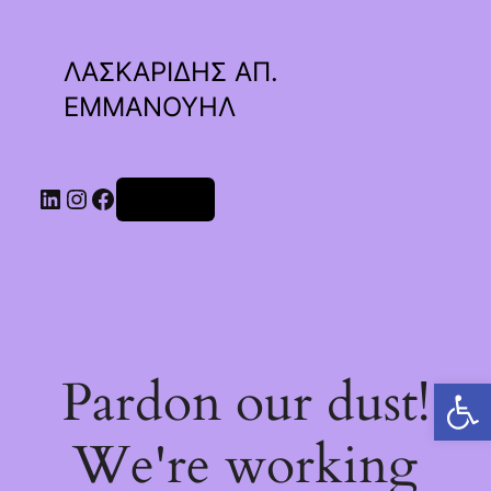
ΛΑΣΚΑΡΙΔΗΣ ΑΠ.
ΕΜΜΑΝΟΥΗΛ
Linkedin
Instagram
Facebook
Σύνδεση
Pardon our dust!
Ανοίξτε τη γραμμή εργαλείων
We're working