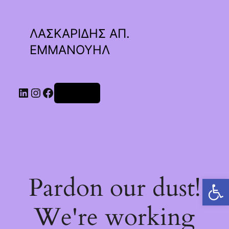
ΛΑΣΚΑΡΙΔΗΣ ΑΠ.
ΕΜΜΑΝΟΥΗΛ
Linkedin
Instagram
Facebook
Σύνδεση
Pardon our dust!
Ανοίξτε τη γραμμή εργαλείων
We're working