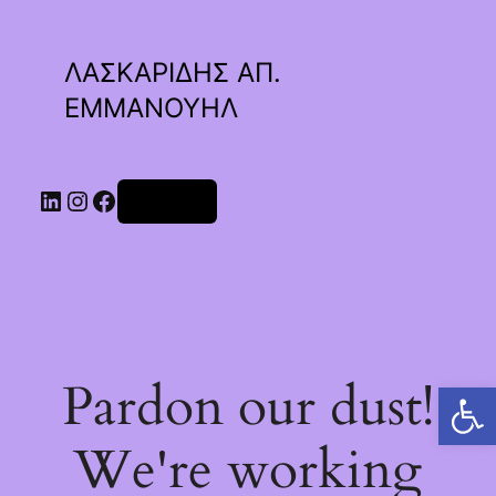
ΛΑΣΚΑΡΙΔΗΣ ΑΠ.
ΕΜΜΑΝΟΥΗΛ
Linkedin
Instagram
Facebook
Σύνδεση
Pardon our dust!
Ανοίξτε τη γραμμή εργαλείων
We're working