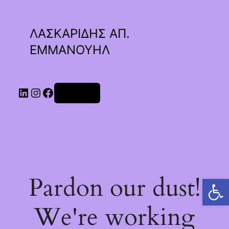
ΛΑΣΚΑΡΙΔΗΣ ΑΠ.
ΕΜΜΑΝΟΥΗΛ
Linkedin
Instagram
Facebook
Σύνδεση
Pardon our dust!
Ανοίξτε τη γραμμή εργαλείων
We're working